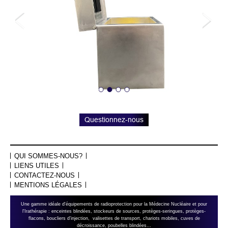
Questionnez-nous
QUI SOMMES-NOUS?
LIENS UTILES
CONTACTEZ-NOUS
MENTIONS LÉGALES
Une gamme idéale d'équipements de radioprotection pour la Médecine Nucléaire et pour
l'Irathérapie : enceintes blindées, stockeurs de sources, protèges-seringues, protèges-
flacons, boucliers d’injection, valisettes de transport, chariots mobiles, cuves de
décroissance, poubelles blindées…