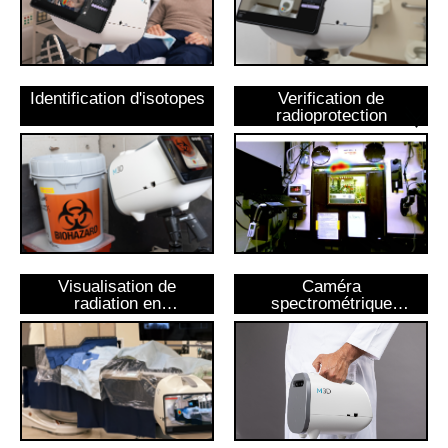
Identification d'isotopes
Verification de
radioprotection
Visualisation de
Caméra
radiation en
spectrométrique
peropératoire
portable